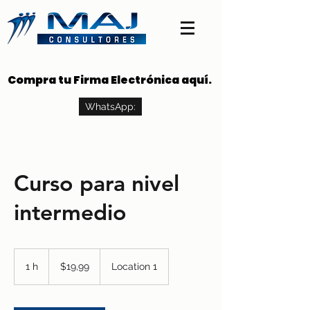
Compra tu Firma Electrónica aquí.
Compra tu Firma Electrónica aquí.
WhatsApp:
Curso para nivel
intermedio
19,99
dólares
1 h
1
$19,99
Location 1
estadounidenses